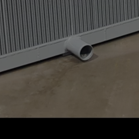
Privacyverklaring
Cookiebeleid
Retour
|
|
Merknamen op deze site w