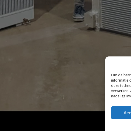
Om de beste
informatie 
© 2026 Van der Bel Las en Radiateurenbedrijf.
deze techno
verwerken. 
nadelige in
beleid
Algemene voorwaarden voor consumenten
Zak
|
|
Acc
orden enkel ter referentie genoemd. Geen officiële samenwerki