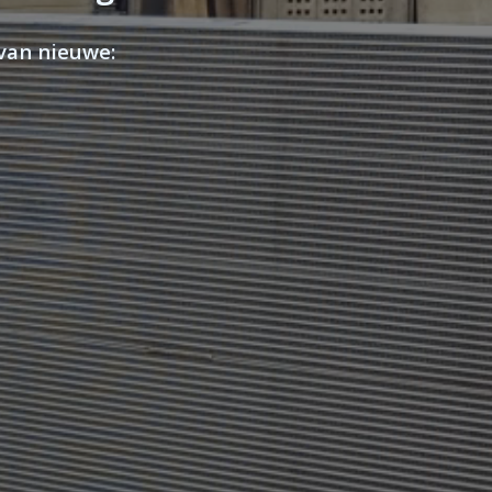
 van nieuwe
: