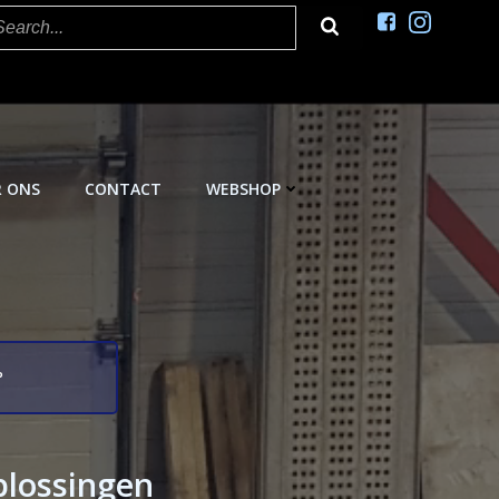
R ONS
CONTACT
WEBSHOP
P
plossingen