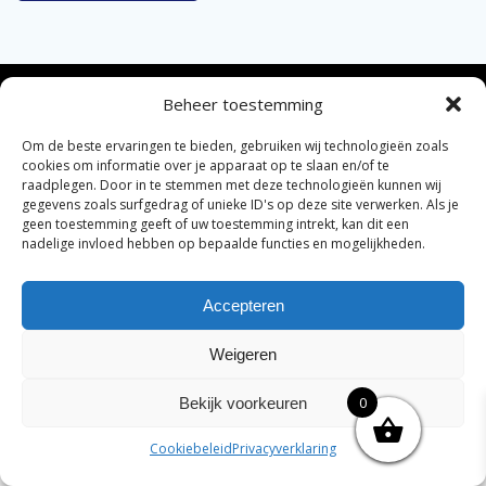
Beheer toestemming
© 2026 Van der Bel Las en Radiateurenbedrijf.
Om de beste ervaringen te bieden, gebruiken wij technologieën zoals
cookies om informatie over je apparaat op te slaan en/of te
raadplegen. Door in te stemmen met deze technologieën kunnen wij
Privacyverklaring
Cookiebeleid
Retourbeleid
|
|
|
gegevens zoals surfgedrag of unieke ID's op deze site verwerken. Als je
Algemene voorwaarden voor consumenten
Zakelijke
|
geen toestemming geeft of uw toestemming intrekt, kan dit een
algemene voorwaarden
Disclaimer
nadelige invloed hebben op bepaalde functies en mogelijkheden.
|
Merknamen op deze site worden enkel ter referentie
Accepteren
genoemd. Geen officiële samenwerking tenzij anders
vermeld.
Weigeren
0
Bekijk voorkeuren
Cookiebeleid
Privacyverklaring