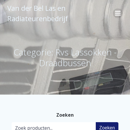
Ga
Van der Bel Las en
naar
de
Radiateurenbedrijf
inhoud
Categorie: Rvs Lassokken -
Draadbussen
Zoeken
Zoeken