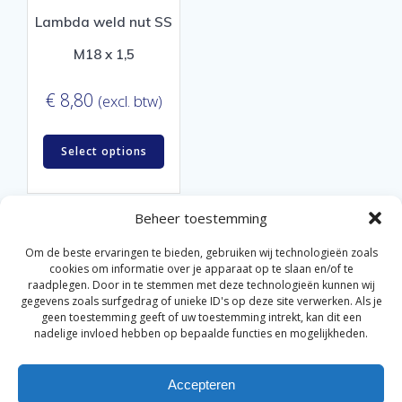
Lambda weld nut SS
M18 x 1,5
€
8,80
(excl. btw)
Select options
Beheer toestemming
Om de beste ervaringen te bieden, gebruiken wij technologieën zoals
cookies om informatie over je apparaat op te slaan en/of te
raadplegen. Door in te stemmen met deze technologieën kunnen wij
gegevens zoals surfgedrag of unieke ID's op deze site verwerken. Als je
© 2026 Van der Bel Las en Radiateurenbedrijf.
geen toestemming geeft of uw toestemming intrekt, kan dit een
nadelige invloed hebben op bepaalde functies en mogelijkheden.
Privacyverklaring
Cookiebeleid
Retourbeleid
|
|
|
Accepteren
Algemene voorwaarden voor consumenten
Zakelijke
|