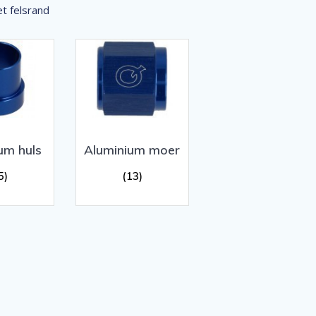
t felsrand
um huls
Aluminium moer
5)
(13)