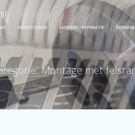
ijf
UWS
RADIATEUREN
LASWERK / REPARATIE
KENNIS
ategorie: Montage met felsra