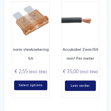
norm steekzekering
Accukabel Zwart50
5A
mm² Per meter
€
2,55
€
35,00
(excl. btw)
(excl. btw)
Select options
Lees verder