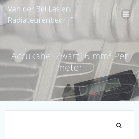
Ga
Van der Bel Las en
naar
de
Radiateurenbedrijf
inhoud
Accukabel Zwart16 mm² Per
meter