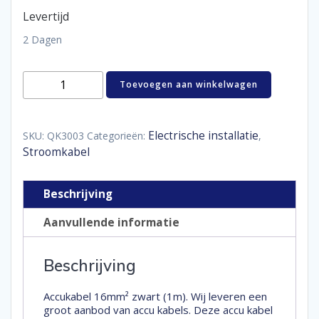
Levertijd
2 Dagen
Accukabel
Toevoegen aan winkelwagen
Zwart16
mm²
Per
meter
Electrische installatie
SKU:
QK3003
Categorieën:
,
aantal
Stroomkabel
Beschrijving
Aanvullende informatie
Beschrijving
Accukabel 16mm² zwart (1m). Wij leveren een
groot aanbod van accu kabels. Deze accu kabel