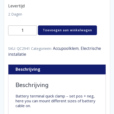
Levertijd
2 Dagen
accupool
Toevoegen aan winkelwagen
met
druksluiting
set
positief
Accupoolklem
Electrische
SKU:
QC2941
Categorieën:
,
+
installatie
massa
aantal
Beschrijving
Beschrijving
Battery terminal quick clamp – set pos + neg,
here you can mount different sizes of battery
cable on.