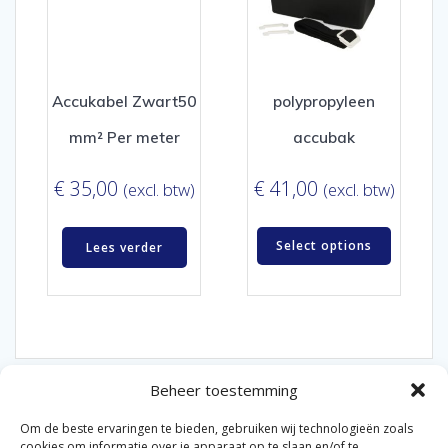
Accukabel Zwart50
polypropyleen
mm² Per meter
accubak
€
35,00
€
41,00
(excl. btw)
(excl. btw)
Select options
Lees verder
Beheer toestemming
Om de beste ervaringen te bieden, gebruiken wij technologieën zoals
cookies om informatie over je apparaat op te slaan en/of te