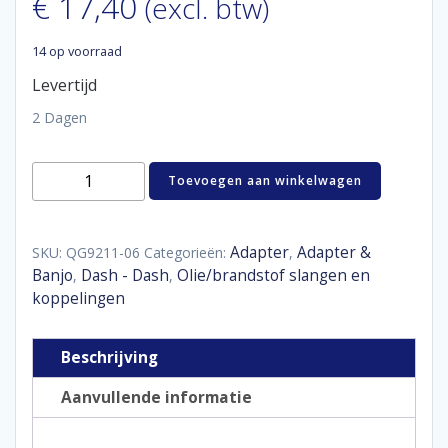
€
17,40
(excl. btw)
14 op voorraad
Levertijd
2 Dagen
Adaptor
Toevoegen aan winkelwagen
swivel
female
/
male
Adapter
Adapter &
SKU:
QG9211-06
Categorieën:
,
90°
Banjo
Dash - Dash
Olie/brandstof slangen en
,
,
D06
koppelingen
aantal
Beschrijving
Aanvullende informatie