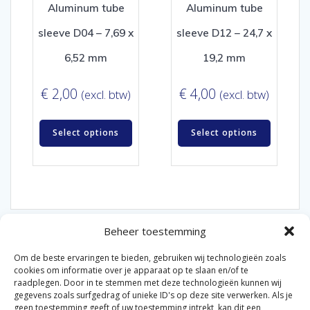
Aluminum tube
Aluminum tube
sleeve D04 – 7,69 x
sleeve D12 – 24,7 x
6,52 mm
19,2 mm
€
2,00
€
4,00
(excl. btw)
(excl. btw)
Select options
Select options
Beheer toestemming
Om de beste ervaringen te bieden, gebruiken wij technologieën zoals
cookies om informatie over je apparaat op te slaan en/of te
raadplegen. Door in te stemmen met deze technologieën kunnen wij
gegevens zoals surfgedrag of unieke ID's op deze site verwerken. Als je
© 2026 Van der Bel Las en Radiateurenbedrijf.
geen toestemming geeft of uw toestemming intrekt, kan dit een