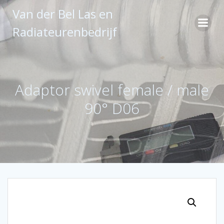
Ga
Van der Bel Las en
naar
de
Radiateurenbedrijf
inhoud
Adaptor swivel female / male
90° D06