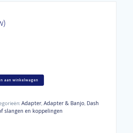
w)
n aan winkelwagen
Adapter
Adapter & Banjo
Dash
egorieën:
,
,
of slangen en koppelingen