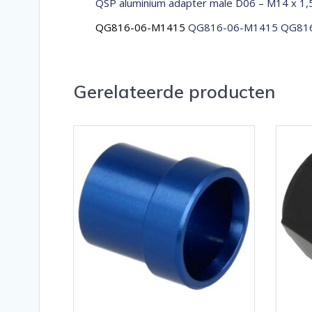
QSP aluminium adapter male D06 – M14 x 1,
QG816-06-M1415
QG816-06-M1415 QG816
Gerelateerde producten