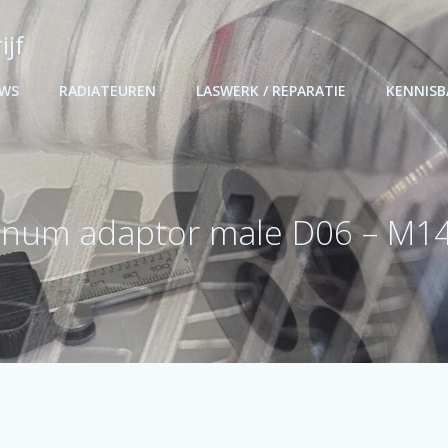
ijf
UWS
RADIATEUREN
LASWERK / REPARATIE
KENNIS
num adaptor male D06 – M14