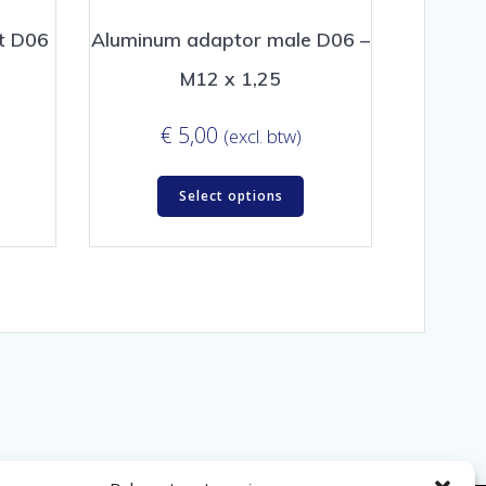
ht D06
Aluminum adaptor male D06 –
M12 x 1,25
€
5,00
(excl. btw)
Select options