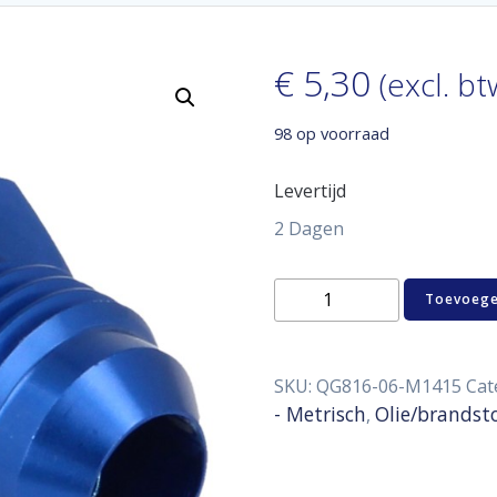
€
5,30
(excl. bt
98 op voorraad
Levertijd
2 Dagen
Aluminum
Toevoege
adaptor
male
D06
-
SKU:
QG816-06-M1415
Cat
M14
- Metrisch
Olie/brandst
,
x
1,5
aantal