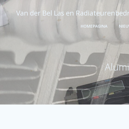
Ga
naar
Van der Bel Las en Radiateurenbedr
de
inhoud
HOMEPAGINA
NIE
Alumi