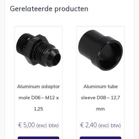
Gerelateerde producten
Aluminum adaptor
Aluminum tube
male D06 – M12 x
sleeve D08 – 12,7
1,25
mm
€
5,00
€
2,40
(excl. btw)
(excl. btw)