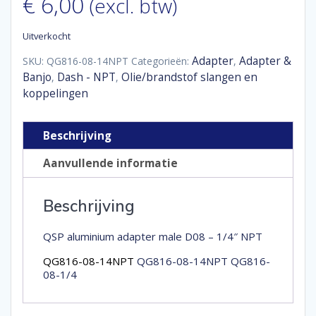
€
6,00
(excl. btw)
Uitverkocht
Adapter
Adapter &
SKU:
QG816-08-14NPT
Categorieën:
,
Banjo
Dash - NPT
Olie/brandstof slangen en
,
,
koppelingen
Beschrijving
Aanvullende informatie
Beschrijving
QSP aluminium adapter male D08 – 1/4″ NPT
QG816-08-14NPT
QG816-08-14NPT QG816-
08-1/4