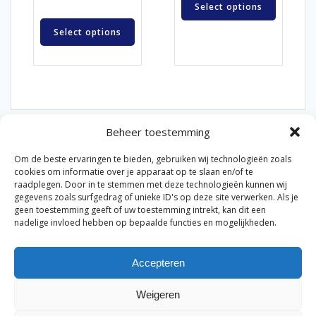
Select options
Select options
Beheer toestemming
Om de beste ervaringen te bieden, gebruiken wij technologieën zoals
cookies om informatie over je apparaat op te slaan en/of te
raadplegen. Door in te stemmen met deze technologieën kunnen wij
gegevens zoals surfgedrag of unieke ID's op deze site verwerken. Als je
© 2026 Van der Bel Las en Radiateurenbedrijf.
geen toestemming geeft of uw toestemming intrekt, kan dit een
nadelige invloed hebben op bepaalde functies en mogelijkheden.
Privacyverklaring
Cookiebeleid
Retourbeleid
|
|
|
Accepteren
Algemene voorwaarden voor consumenten
Zakelijke
|
algemene voorwaarden
Disclaimer
|
Weigeren
Merknamen op deze site worden enkel ter referentie