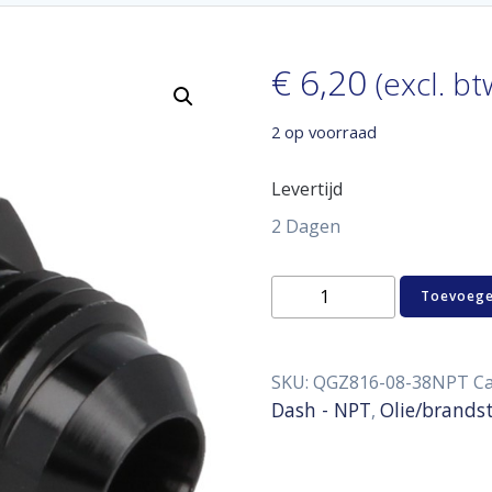
€
6,20
(excl. bt
2 op voorraad
Levertijd
2 Dagen
Aluminum
Toevoege
adaptor
male
D08
-
SKU:
QGZ816-08-38NPT
Ca
3/8"
Dash - NPT
Olie/brands
,
NPT
aantal