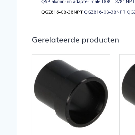
QSP aluminium adapter male D08 – 3/8″ NPT
QGZ816-08-38NPT
QGZ816-08-38NPT QGZ
Gerelateerde producten