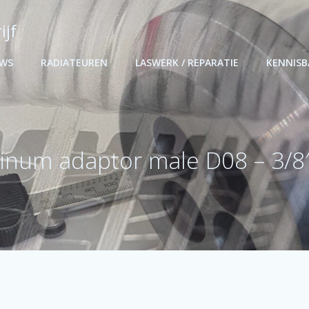
ijf
UWS
RADIATEUREN
LASWERK / REPARATIE
KENNIS
inum adaptor male D08 – 3/8