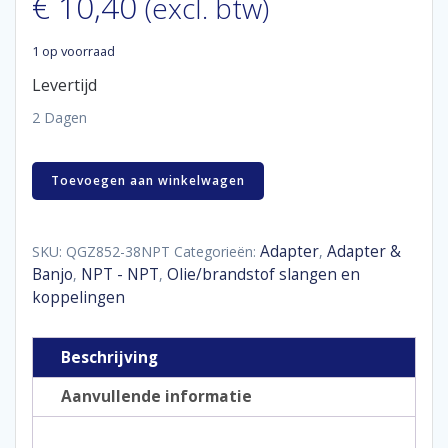
€
10,40
(excl. btw)
1 op voorraad
Levertijd
2 Dagen
Aluminum
Toevoegen aan winkelwagen
coupler
90°
female
3/8"
Adapter
Adapter &
SKU:
QGZ852-38NPT
Categorieën:
,
NPT
Banjo
NPT - NPT
Olie/brandstof slangen en
,
,
aantal
koppelingen
Beschrijving
Aanvullende informatie