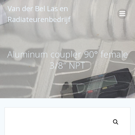
Ga
Van der Bel Las en
naar
de
Radiateurenbedrijf
inhoud
Aluminum coupler 90° female
3/8″ NPT