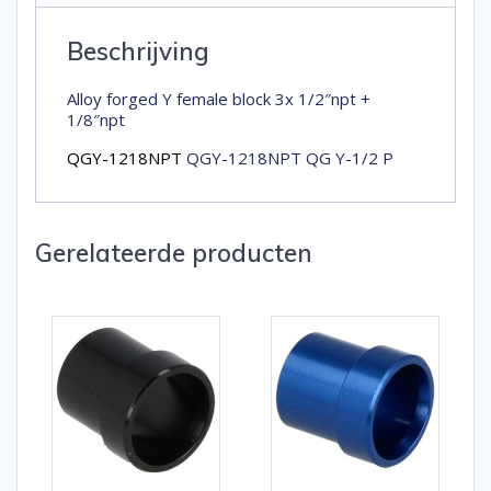
aantal
Beschrijving
Alloy forged Y female block 3x 1/2″npt +
1/8″npt
QGY-1218NPT
QGY-1218NPT QG Y-1/2 P
Gerelateerde producten