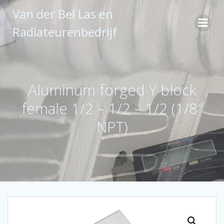
Ga
Van der Bel Las en
naar
de
Radiateurenbedrijf
inhoud
Aluminum forged Y block
female 1/2 – 1/2 – 1/2 (1/8″
NPT)