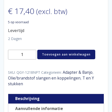
€
17,40
(excl. btw)
5 op voorraad
Levertijd
2 Dagen
Aluminum
Toevoegen aan winkelwagen
forged
Y
block
female
Adapter & Banjo
SKU:
QGY-1218NPT
Categorieën:
,
1/2
Olie/brandstof slangen en koppelingen
T en Y
,
-
stukken
1/2
-
1/2
Beschrijving
(1/8"
NPT)
Aanvullende informatie