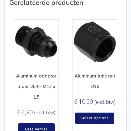
Gerelateerde producten
Aluminum adaptor
Aluminum tube nut
male D04 – M12 x
D16
1,5
€
10,20
(excl. btw)
€
4,90
(excl. btw)
Select options
Lees verder