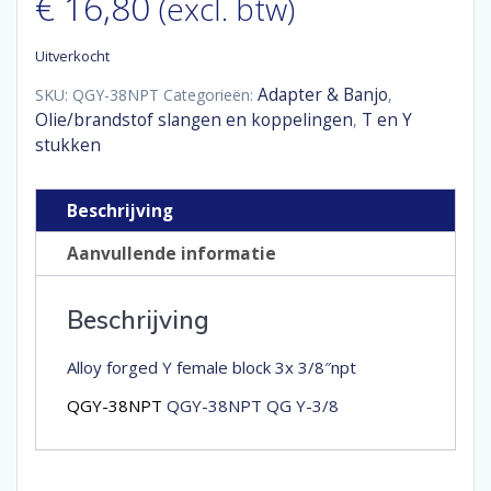
€
16,80
(excl. btw)
Uitverkocht
Adapter & Banjo
SKU:
QGY-38NPT
Categorieën:
,
Olie/brandstof slangen en koppelingen
T en Y
,
stukken
Beschrijving
Aanvullende informatie
Beschrijving
Alloy forged Y female block 3x 3/8″npt
QGY-38NPT
QGY-38NPT QG Y-3/8