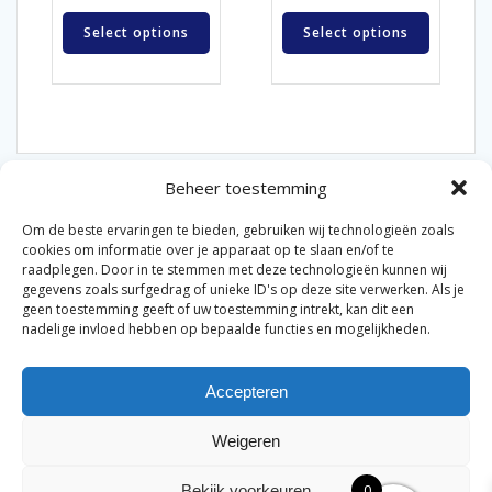
Select options
Select options
Beheer toestemming
Om de beste ervaringen te bieden, gebruiken wij technologieën zoals
cookies om informatie over je apparaat op te slaan en/of te
raadplegen. Door in te stemmen met deze technologieën kunnen wij
gegevens zoals surfgedrag of unieke ID's op deze site verwerken. Als je
© 2026 Van der Bel Las en Radiateurenbedrijf.
geen toestemming geeft of uw toestemming intrekt, kan dit een
nadelige invloed hebben op bepaalde functies en mogelijkheden.
Privacyverklaring
Cookiebeleid
Retourbeleid
|
|
|
Accepteren
Algemene voorwaarden voor consumenten
Zakelijke
|
algemene voorwaarden
Disclaimer
|
Weigeren
Merknamen op deze site worden enkel ter referentie
genoemd. Geen officiële samenwerking tenzij anders
0
Bekijk voorkeuren