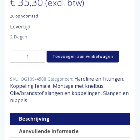
€
35,30
(excl. btw)
20 op voorraad
Levertijd
2 Dagen
Aluminum
Toevoegen aan winkelwagen
tube
adaptor
female
45°
Hardline en Fittingen
SKU:
QG109-4508
Categorieën:
,
D06
Koppeling female
Montage met knelbus
,
,
-
Olie/brandstof slangen en koppelingen
Slangen en
,
9,5
nippels
mm
aantal
Beschrijving
Aanvullende informatie