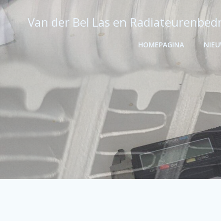
Ga
naar
Van der Bel Las en Radiateurenbedr
de
inhoud
HOMEPAGINA
NIE