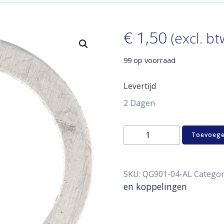
€
1,50
(excl. bt
99 op voorraad
Levertijd
2 Dagen
Aluminum
Toevoege
washers
D04
aantal
SKU:
QG901-04-AL
Categor
en koppelingen