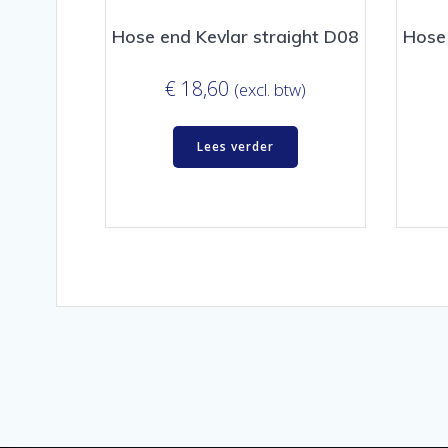
Hose end Kevlar straight D08
Hose 
€
18,60
(excl. btw)
Lees verder