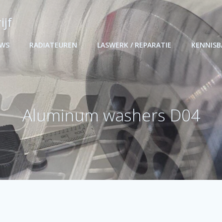
ijf
UWS
RADIATEUREN
LASWERK / REPARATIE
KENNIS
Aluminum washers D04