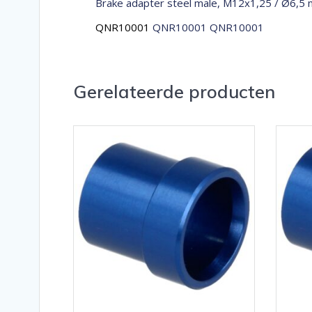
Brake adapter steel male, M12x1,25 / Ø6,5 
QNR10001
QNR10001 QNR10001
Gerelateerde producten