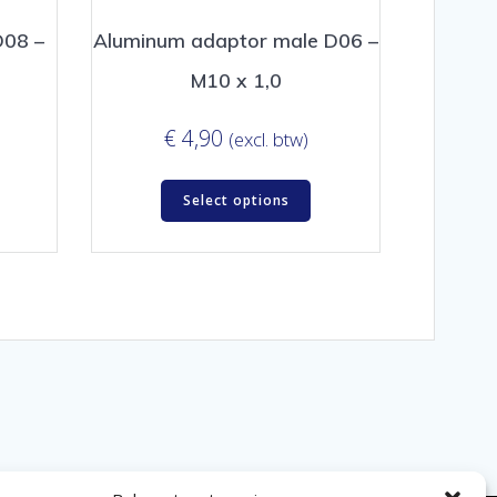
D08 –
Aluminum adaptor male D06 –
M10 x 1,0
€
4,90
(excl. btw)
Select options