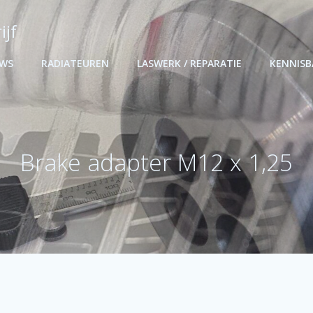
ijf
UWS
RADIATEUREN
LASWERK / REPARATIE
KENNIS
Brake adapter M12 x 1,25