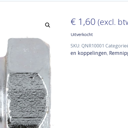
€
1,60
(excl. bt
Uitverkocht
SKU:
QNR10001
Categorie
en koppelingen
Remnip
,