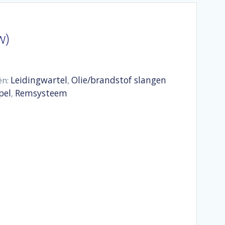
w)
Leidingwartel
Olie/brandstof slangen
ën:
,
pel
Remsysteem
,