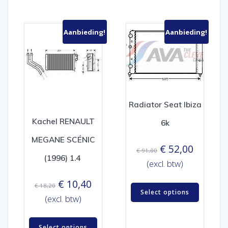
Aanbieding!
Aanbieding!
Radiator Seat Ibiza
Kachel RENAULT
6k
MEGANE SCÉNIC
Oorspronkelijk
Huidige
€
52,00
€
91,00
(1996) 1.4
prijs
prijs
(excl. btw)
was:
is:
Oorspronkelijke
Huidige
€
10,40
€
18,20
€ 91,00.
€ 52,00.
Select options
prijs
prijs
(excl. btw)
was:
is:
€ 18,20.
€ 10,40.
Select options