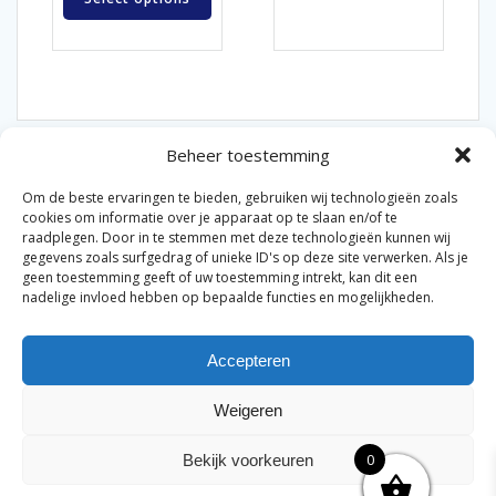
Beheer toestemming
Om de beste ervaringen te bieden, gebruiken wij technologieën zoals
cookies om informatie over je apparaat op te slaan en/of te
raadplegen. Door in te stemmen met deze technologieën kunnen wij
gegevens zoals surfgedrag of unieke ID's op deze site verwerken. Als je
© 2026 Van der Bel Las en Radiateurenbedrijf.
geen toestemming geeft of uw toestemming intrekt, kan dit een
nadelige invloed hebben op bepaalde functies en mogelijkheden.
Privacyverklaring
Cookiebeleid
Retourbeleid
|
|
|
Accepteren
Algemene voorwaarden voor consumenten
Zakelijke
|
algemene voorwaarden
Disclaimer
|
Weigeren
Merknamen op deze site worden enkel ter referentie
genoemd. Geen officiële samenwerking tenzij anders
0
Bekijk voorkeuren
vermeld.