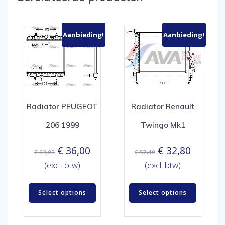
Aanbieding!
Aanbieding!
Radiator PEUGEOT
Radiator Renault
206 1999
Twingo Mk1
Oorspronkelijke
Huidige
Oorspronkelijk
Huidige
€
36,00
€
32,80
€
63,00
€
57,40
prijs
prijs
prijs
prijs
(excl. btw)
(excl. btw)
was:
is:
was:
is:
€ 63,00.
€ 36,00.
€ 57,40.
€ 32,80.
Select options
Select options