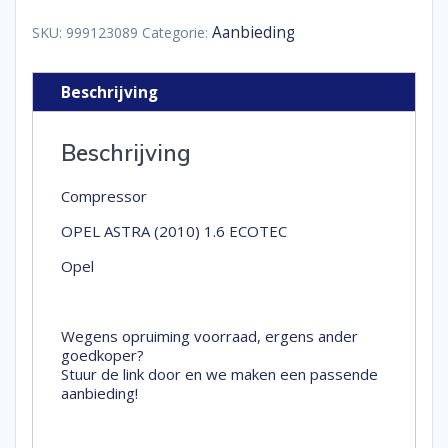
(2010)
1.6
Aanbieding
SKU:
999123089
Categorie:
ECOTEC
aantal
Beschrijving
Beschrijving
Compressor
OPEL ASTRA (2010) 1.6 ECOTEC
Opel
Wegens opruiming voorraad, ergens ander
goedkoper?
Stuur de link door en we maken een passende
aanbieding!