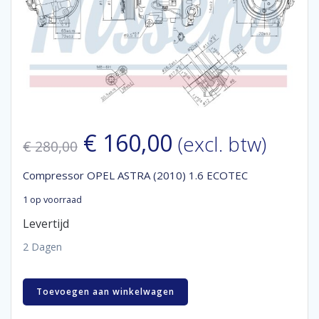
Oorspronkelijke
Huidige
€
160,00
(excl. btw)
€
280,00
prijs
prijs
Compressor OPEL ASTRA (2010) 1.6 ECOTEC
was:
is:
1 op voorraad
€ 280,00.
€ 160,00.
Levertijd
2 Dagen
Compressor
Toevoegen aan winkelwagen
OPEL
ASTRA