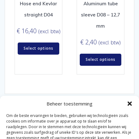
Hose end Kevlar
Aluminum tube
straight D04
sleeve D08 – 12,7
mm
€
16,40
(excl. btw)
€
2,40
(excl. btw)
Select options
Select options
Beheer toestemming
Om de beste ervaringen te bieden, gebruiken wij technologieën zoals
cookies om informatie over je apparaat op te slaan en/of te
raadplegen. Door in te stemmen met deze technologieën kunnen wij
gegevens zoals surfgedrag of unieke ID's op deze site verwerken. Als je
© 2026 Van der Bel Las en Radiateurenbedrijf.
geen toestemming geeft of uw toestemming intrekt, kan dit een