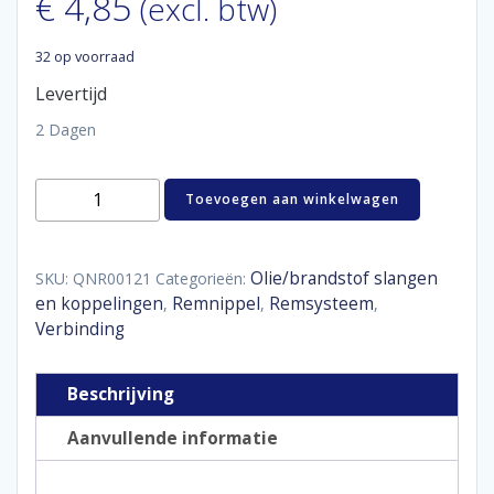
€
4,85
(excl. btw)
32 op voorraad
Levertijd
2 Dagen
Coupler
Toevoegen aan winkelwagen
female
M10
x
1,0
Olie/brandstof slangen
SKU:
QNR00121
Categorieën:
convex
en koppelingen
Remnippel
Remsysteem
,
,
,
aantal
Verbinding
Beschrijving
Aanvullende informatie