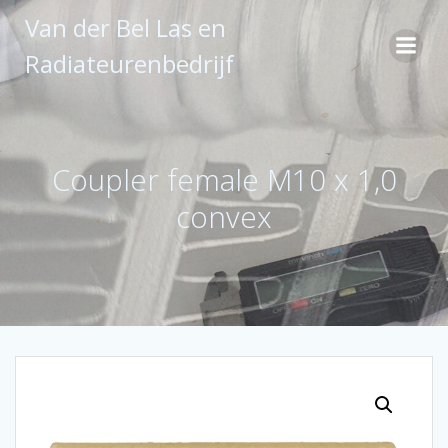
Ga
Van der Bel Las en
naar
de
Radiateurenbedrijf
inhoud
Coupler female M10 x 1,0
convex