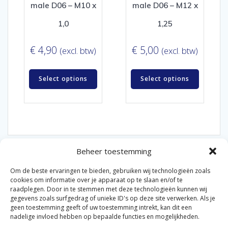
male D06 – M10 x
male D06 – M12 x
1,0
1,25
€
4,90
€
5,00
(excl. btw)
(excl. btw)
Select options
Select options
Beheer toestemming
Om de beste ervaringen te bieden, gebruiken wij technologieën zoals
cookies om informatie over je apparaat op te slaan en/of te
raadplegen. Door in te stemmen met deze technologieën kunnen wij
gegevens zoals surfgedrag of unieke ID's op deze site verwerken. Als je
© 2026 Van der Bel Las en Radiateurenbedrijf.
geen toestemming geeft of uw toestemming intrekt, kan dit een
nadelige invloed hebben op bepaalde functies en mogelijkheden.