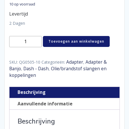
10 op voorraad
Levertijd
2 Dagen
Coupler
Toevoegen aan winkelwagen
straight
female
D10
aantal
Adapter
Adapter &
SKU:
QG0505-10
Categorieën:
,
Banjo
Dash - Dash
Olie/brandstof slangen en
,
,
koppelingen
Beschrijving
Aanvullende informatie
Beschrijving