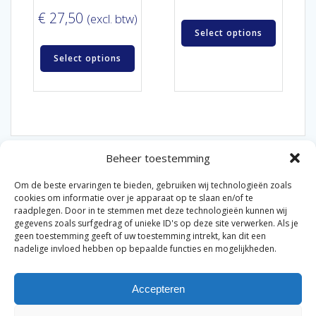
€
27,50
(excl. btw)
Select options
Select options
Beheer toestemming
Om de beste ervaringen te bieden, gebruiken wij technologieën zoals
cookies om informatie over je apparaat op te slaan en/of te
raadplegen. Door in te stemmen met deze technologieën kunnen wij
gegevens zoals surfgedrag of unieke ID's op deze site verwerken. Als je
© 2026 Van der Bel Las en Radiateurenbedrijf.
geen toestemming geeft of uw toestemming intrekt, kan dit een
nadelige invloed hebben op bepaalde functies en mogelijkheden.
Privacyverklaring
Cookiebeleid
Retourbeleid
|
|
|
Accepteren
Algemene voorwaarden voor consumenten
Zakelijke
|
algemene voorwaarden
Disclaimer
|