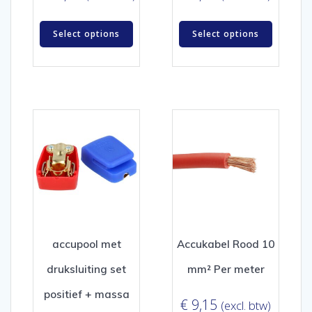
Select options
Select options
accupool met
Accukabel Rood 10
druksluiting set
mm² Per meter
positief + massa
€
9,15
(excl. btw)