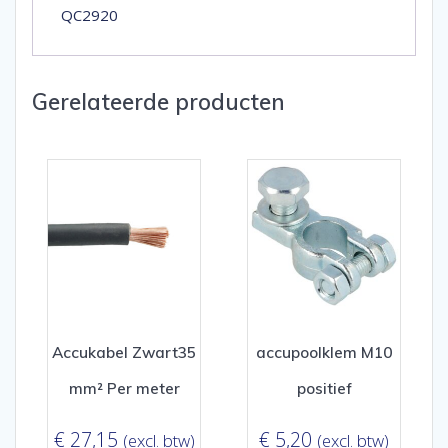
QC2920
Gerelateerde producten
Accukabel Zwart35
accupoolklem M10
mm² Per meter
positief
€
27,15
€
5,20
(excl. btw)
(excl. btw)