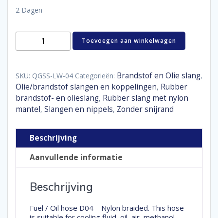
2 Dagen
Fuel
Toevoegen aan winkelwagen
/
oil
hose
Nylon
Brandstof en Olie slang
SKU:
QGSS-LW-04
Categorieën:
,
braided
Olie/brandstof slangen en koppelingen
Rubber
,
D04
brandstof- en olieslang
Rubber slang met nylon
,
aantal
mantel
Slangen en nippels
Zonder snijrand
,
,
Beschrijving
Aanvullende informatie
Beschrijving
Fuel / Oil hose D04 – Nylon braided. This hose
is suitable for cooling fluid, oil, air, methanol