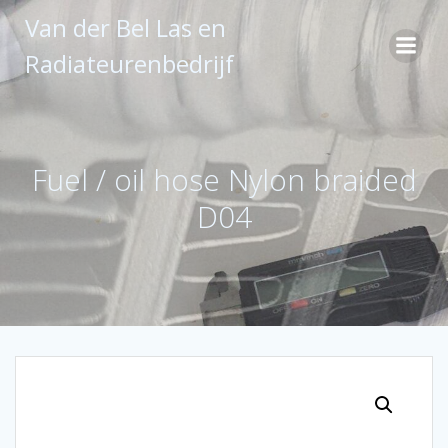
Ga
Van der Bel Las en
naar
de
Radiateurenbedrijf
inhoud
Fuel / oil hose Nylon braided
D04