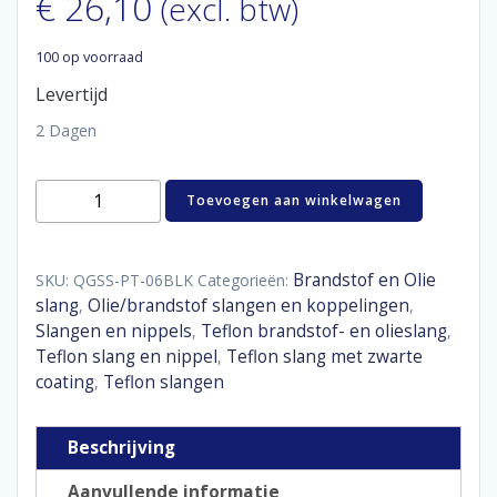
€
26,10
(excl. btw)
100 op voorraad
Levertijd
2 Dagen
Fuel
Toevoegen aan winkelwagen
/
oil
hose
SS
Brandstof en Olie
SKU:
QGSS-PT-06BLK
Categorieën:
braided
slang
Olie/brandstof slangen en koppelingen
,
,
PTFE
Slangen en nippels
Teflon brandstof- en olieslang
,
,
D06
Teflon slang en nippel
Teflon slang met zwarte
,
coating
coating
Teflon slangen
,
aantal
Beschrijving
Aanvullende informatie