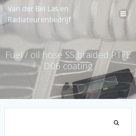
Ga
Van der Bel Las en
naar
de
Radiateurenbedrijf
inhoud
Fuel / oil hose SS braided PTFE
D06 coating