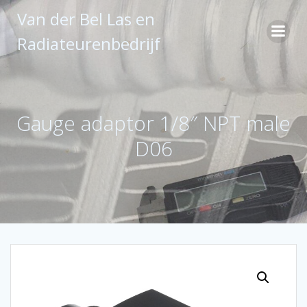
Ga
Van der Bel Las en
naar
de
Radiateurenbedrijf
inhoud
Gauge adaptor 1/8″ NPT male
D06