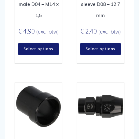
male D04 – M14 x
sleeve D08 – 12,7
1,5
mm
€
4,90
€
2,40
(excl. btw)
(excl. btw)
Select options
Select options