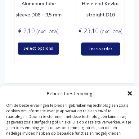
Aluminum tube
Hose end Kevlar
sleeve D06 – 9,5 mm
straight D10
€
2,10
€
23,10
(excl. btw)
(excl. btw)
Select options
Lees verder
Beheer toestemming
Om de beste ervaringen te bieden, gebruiken wij technologieën zoals
cookies om informatie over je apparaat op te slaan en/of te
raadplegen. Door in te stemmen met deze technologieën kunnen wij
gegevens zoals surfgedrag of unieke ID's op deze site verwerken. Als je
© 2026 Van der Bel Las en Radiateurenbedrijf.
geen toestemming geeft of uw toestemming intrekt, kan dit een
nadelige invloed hebben op bepaalde functies en mogelijkheden.