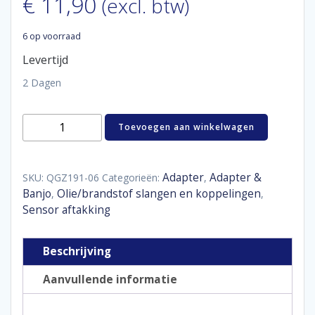
€
11,90
(excl. btw)
6 op voorraad
Levertijd
2 Dagen
Gauge
Toevoegen aan winkelwagen
adaptor
1/8"
NPT
male
Adapter
Adapter &
SKU:
QGZ191-06
Categorieën:
,
D06
Banjo
Olie/brandstof slangen en koppelingen
,
,
aantal
Sensor aftakking
Beschrijving
Aanvullende informatie