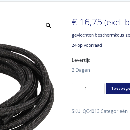
€
16,75
(excl. 
gevlochten beschermkous ze
24 op voorraad
Levertijd
2 Dagen
gevlochten
Toevoege
beschermkous
zelfsluitend
13
mm
SKU:
QC4013
Categorieën:
aantal