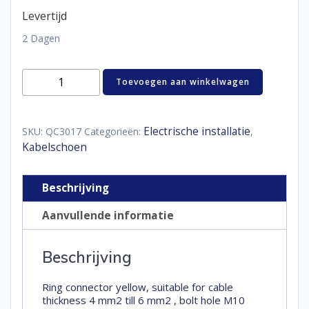
Levertijd
2 Dagen
half-
Toevoegen aan winkelwagen
geïsoleerde
kabeloog
M10
geel
Electrische installatie
SKU:
QC3017
Categorieën:
,
aantal
Kabelschoen
Beschrijving
Aanvullende informatie
Beschrijving
Ring connector yellow, suitable for cable
thickness 4 mm2 till 6 mm2 , bolt hole M10