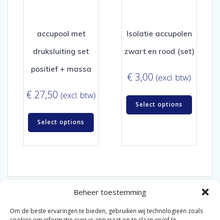
accupool met
Isolatie accupolen
druksluiting set
zwart en rood (set)
positief + massa
€
3,00
(excl. btw)
€
27,50
(excl. btw)
Select options
Select options
Beheer toestemming
Om de beste ervaringen te bieden, gebruiken wij technologieën zoals
cookies om informatie over je apparaat op te slaan en/of te