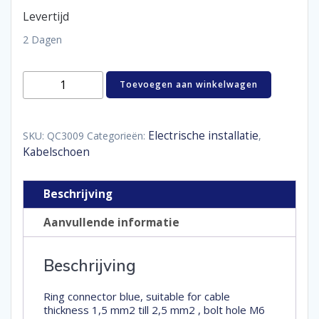
Levertijd
2 Dagen
half-
Toevoegen aan winkelwagen
geïsoleerde
kabeloog
M6
blauw
Electrische installatie
SKU:
QC3009
Categorieën:
,
aantal
Kabelschoen
Beschrijving
Aanvullende informatie
Beschrijving
Ring connector blue, suitable for cable
thickness 1,5 mm2 till 2,5 mm2 , bolt hole M6