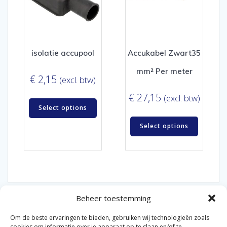
isolatie accupool
Accukabel Zwart35
mm² Per meter
€
2,15
(excl. btw)
€
27,15
(excl. btw)
Select options
Select options
Beheer toestemming
Om de beste ervaringen te bieden, gebruiken wij technologieën zoals
cookies om informatie over je apparaat op te slaan en/of te