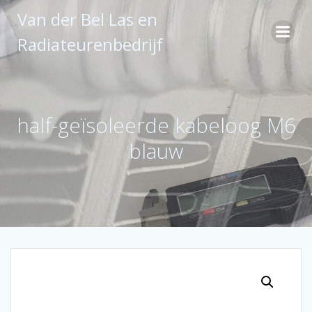
Ga
Van der Bel Las en
naar
de
Radiateurenbedrijf
inhoud
half-geïsoleerde kabeloog M6
blauw