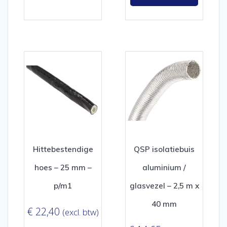
Hittebestendige
QSP isolatiebuis
hoes – 25 mm –
aluminium /
p/m1
glasvezel – 2,5 m x
40 mm
€
22,40
(excl. btw)