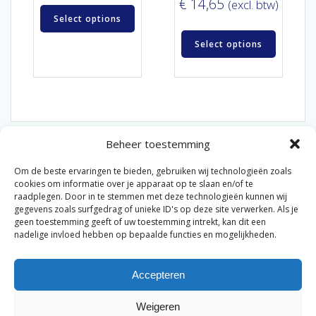
€
14,65
(excl. btw)
Select options
Select options
Beheer toestemming
Om de beste ervaringen te bieden, gebruiken wij technologieën zoals
cookies om informatie over je apparaat op te slaan en/of te
raadplegen. Door in te stemmen met deze technologieën kunnen wij
gegevens zoals surfgedrag of unieke ID's op deze site verwerken. Als je
© 2026 Van der Bel Las en Radiateurenbedrijf.
geen toestemming geeft of uw toestemming intrekt, kan dit een
nadelige invloed hebben op bepaalde functies en mogelijkheden.
Privacyverklaring
Cookiebeleid
Retourbeleid
|
|
|
Accepteren
Algemene voorwaarden voor consumenten
Zakelijke
|
algemene voorwaarden
Disclaimer
|
Weigeren