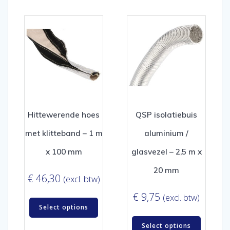
Hittewerende hoes
QSP isolatiebuis
met klitteband – 1 m
aluminium /
x 100 mm
glasvezel – 2,5 m x
20 mm
€
46,30
(excl. btw)
€
9,75
(excl. btw)
Select options
Select options