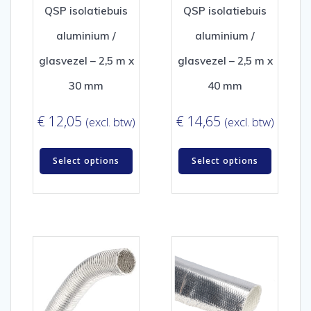
QSP isolatiebuis
QSP isolatiebuis
aluminium /
aluminium /
glasvezel – 2,5 m x
glasvezel – 2,5 m x
30 mm
40 mm
€
12,05
€
14,65
(excl. btw)
(excl. btw)
Select options
Select options