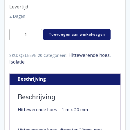
Levertijd
2 Dagen
Hittewerende
Toevoegen aan winkelwagen
hoes
-
1
m
Hittewerende hoes
SKU:
QSLEEVE-20
Categorieën:
,
x
Isolatie
20
mm
aantal
Beschrijving
Beschrijving
Hittewerende hoes – 1 m x 20 mm
Hittewerende hoes, diameter 20mm, met