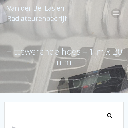
Ga
Van der Bel Las en
naar
de
Radiateurenbedrijf
inhoud
Hittewerende hoes – 1 m x 20
mm