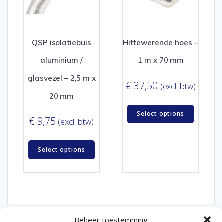
QSP isolatiebuis
Hittewerende hoes –
aluminium /
1 m x 70 mm
glasvezel – 2,5 m x
€
37,50
(excl. btw)
20 mm
Select options
€
9,75
(excl. btw)
Select options
Beheer toestemming