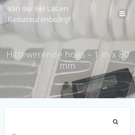
Ga
Van der Bel Las en
naar
de
Radiateurenbedrijf
inhoud
Hittewerende hoes – 1 m x 80
mm