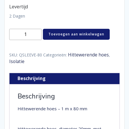
Levertijd
2 Dagen
Hittewerende
Toevoegen aan winkelwagen
hoes
-
1
m
Hittewerende hoes
SKU:
QSLEEVE-80
Categorieën:
,
x
Isolatie
80
mm
aantal
Beschrijving
Beschrijving
Hittewerende hoes – 1 m x 80 mm
Hittewerende hoes, diameter 20mm, met