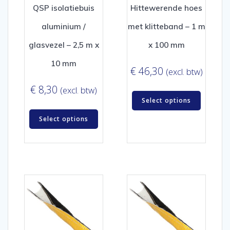
QSP isolatiebuis
Hittewerende hoes
aluminium /
met klitteband – 1 m
glasvezel – 2,5 m x
x 100 mm
10 mm
€
46,30
(excl. btw)
€
8,30
(excl. btw)
Select options
Select options