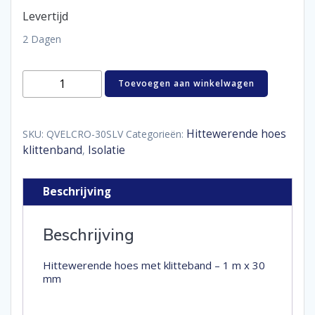
Levertijd
2 Dagen
Hittewerende
Toevoegen aan winkelwagen
hoes
met
klitteband
-
Hittewerende hoes
SKU:
QVELCRO-30SLV
Categorieën:
1
klittenband
Isolatie
,
m
x
30
Beschrijving
mm
aantal
Beschrijving
Hittewerende hoes met klitteband – 1 m x 30
mm