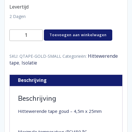
Levertijd
2 Dagen
Hittewerende
Toevoegen aan winkelwagen
tape
goud
-
4,5m
Hittewerende
SKU:
QTAPE-GOLD-SMALL
Categorieën:
x
tape
Isolatie
,
25mm
aantal
Beschrijving
Beschrijving
Hittewerende tape goud – 4,5m x 25mm
Maximale temperatuur (°C)450 °C