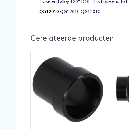
Hose end alloy 120° D10. This hose end to b
QG12010
QG12010 QG12010
Gerelateerde producten