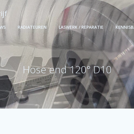
ijf
UWS
RADIATEUREN
LASWERK / REPARATIE
KENNIS
Hose end 120° D10