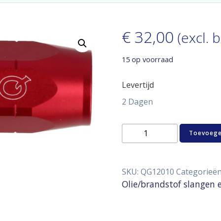
€
32,00
(excl. 
15 op voorraad
Levertijd
2 Dagen
Hose
Toevoege
end
120°
D10
aantal
SKU:
QG12010
Categorieë
Olie/brandstof slangen 