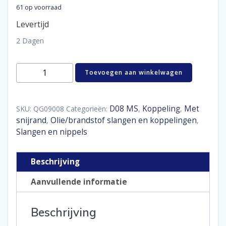
61 op voorraad
Levertijd
2 Dagen
Hose
Toevoegen aan winkelwagen
end
90°
D08
aantal
D08 MS
Koppeling
Met
SKU:
QG09008
Categorieën:
,
,
snijrand
Olie/brandstof slangen en koppelingen
,
,
Slangen en nippels
Beschrijving
Aanvullende informatie
Beschrijving