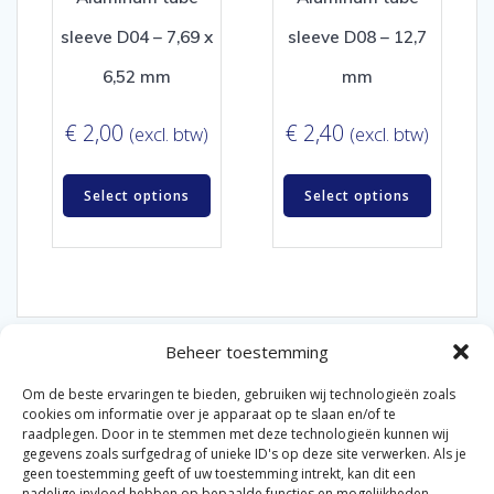
sleeve D04 – 7,69 x
sleeve D08 – 12,7
6,52 mm
mm
€
2,00
€
2,40
(excl. btw)
(excl. btw)
Select options
Select options
Beheer toestemming
Om de beste ervaringen te bieden, gebruiken wij technologieën zoals
cookies om informatie over je apparaat op te slaan en/of te
raadplegen. Door in te stemmen met deze technologieën kunnen wij
gegevens zoals surfgedrag of unieke ID's op deze site verwerken. Als je
© 2026 Van der Bel Las en Radiateurenbedrijf.
geen toestemming geeft of uw toestemming intrekt, kan dit een
nadelige invloed hebben op bepaalde functies en mogelijkheden.