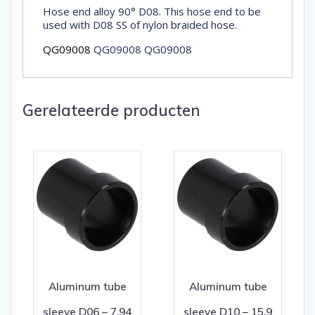
Hose end alloy 90° D08. This hose end to be
used with D08 SS of nylon braided hose.
QG09008
QG09008 QG09008
Gerelateerde producten
Aluminum tube
Aluminum tube
sleeve D06 – 7,94
sleeve D10 – 15,9