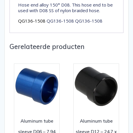
Hose end alloy 150° D08. This hose end to be
used with D08 SS of nylon braided hose.
QG136-1508
QG136-1508 QG136-1508
Gerelateerde producten
Aluminum tube
Aluminum tube
sleeve D06 – 7,94
sleeve D12 – 24,7 x