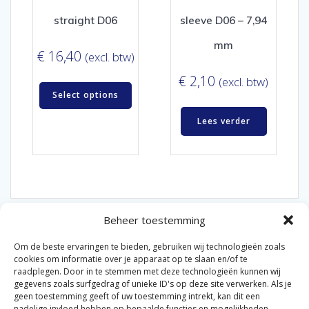
straight D06
sleeve D06 – 7,94
mm
€
16,40
(excl. btw)
€
2,10
(excl. btw)
Select options
Lees verder
Beheer toestemming
Om de beste ervaringen te bieden, gebruiken wij technologieën zoals
cookies om informatie over je apparaat op te slaan en/of te
raadplegen. Door in te stemmen met deze technologieën kunnen wij
gegevens zoals surfgedrag of unieke ID's op deze site verwerken. Als je
© 2026 Van der Bel Las en Radiateurenbedrijf.
geen toestemming geeft of uw toestemming intrekt, kan dit een
nadelige invloed hebben op bepaalde functies en mogelijkheden.