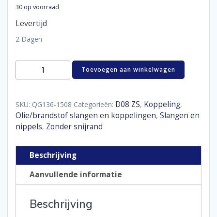
30 op voorraad
Levertijd
2 Dagen
Hose
Toevoegen aan winkelwagen
end
lightweight
150°
D08
D08 ZS
Koppeling
SKU:
QG136-1508
Categorieën:
,
,
aantal
Olie/brandstof slangen en koppelingen
Slangen en
,
nippels
Zonder snijrand
,
Beschrijving
Aanvullende informatie
Beschrijving