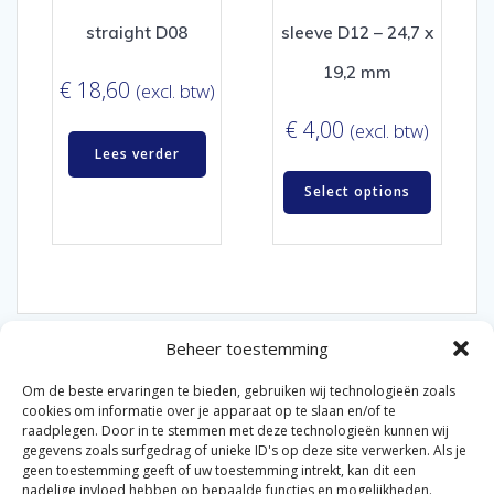
straight D08
sleeve D12 – 24,7 x
19,2 mm
€
18,60
(excl. btw)
€
4,00
(excl. btw)
Lees verder
Select options
Beheer toestemming
Om de beste ervaringen te bieden, gebruiken wij technologieën zoals
cookies om informatie over je apparaat op te slaan en/of te
raadplegen. Door in te stemmen met deze technologieën kunnen wij
gegevens zoals surfgedrag of unieke ID's op deze site verwerken. Als je
© 2026 Van der Bel Las en Radiateurenbedrijf.
geen toestemming geeft of uw toestemming intrekt, kan dit een
nadelige invloed hebben op bepaalde functies en mogelijkheden.