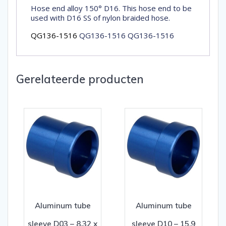
Hose end alloy 150° D16. This hose end to be
used with D16 SS of nylon braided hose.
QG136-1516
QG136-1516 QG136-1516
Gerelateerde producten
Aluminum tube
Aluminum tube
sleeve D03 – 8,32 x
sleeve D10 – 15,9