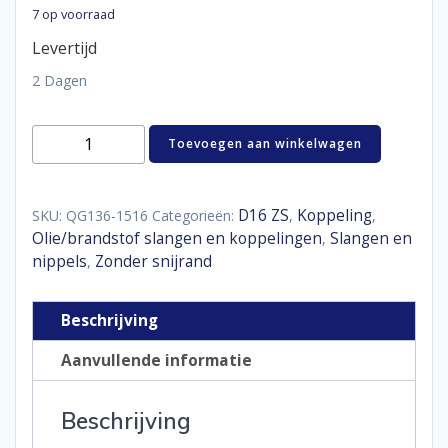
7 op voorraad
Levertijd
2 Dagen
Hose
Toevoegen aan winkelwagen
end
lightweight
150°
D16
D16 ZS
Koppeling
SKU:
QG136-1516
Categorieën:
,
,
aantal
Olie/brandstof slangen en koppelingen
Slangen en
,
nippels
Zonder snijrand
,
Beschrijving
Aanvullende informatie
Beschrijving