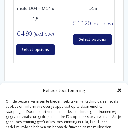
male D04 – M14 x
D16
1,5
€
10,20
(excl. btw)
€
4,90
(excl. btw)
Select options
Select options
Beheer toestemming
Om de beste ervaringen te bieden, gebruiken wij technologieën zoals
cookies om informatie over je apparaat op te slaan en/of te
raadplegen. Door in te stemmen met deze technologieën kunnen wij
gegevens zoals surfgedrag of unieke ID's op deze site verwerken. Als je
© 2026 Van der Bel Las en Radiateurenbedrijf.
geen toestemming geeft of uw toestemming intrekt, kan dit een
nadelige invloed hebben op bepaalde functies en mogelijkheden.