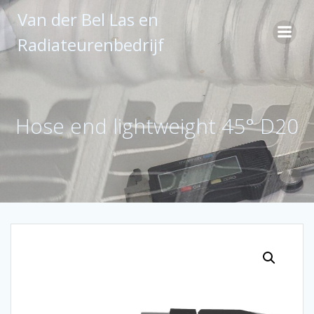
Ga
Van der Bel Las en
naar
de
Radiateurenbedrijf
inhoud
Hose end lightweight 45° D20