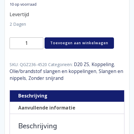
10 op voorraad
Levertijd
2 Dagen
Hose
Toevoegen aan winkelwagen
end
lightweight
45°
D20
D20 ZS
Koppeling
SKU:
QGZ236-4520
Categorieën:
,
,
aantal
Olie/brandstof slangen en koppelingen
Slangen en
,
nippels
Zonder snijrand
,
Beschrijving
Aanvullende informatie
Beschrijving