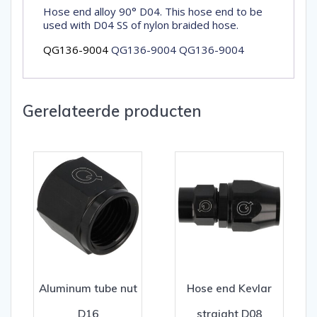
Hose end alloy 90° D04. This hose end to be
used with D04 SS of nylon braided hose.
QG136-9004
QG136-9004 QG136-9004
Gerelateerde producten
Aluminum tube nut
Hose end Kevlar
D16
straight D08