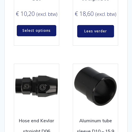
€
10,20
€
18,60
(excl. btw)
(excl. btw)
Select options
Lees verder
Hose end Kevlar
Aluminum tube
straight D06
sleeve D10 – 15,9