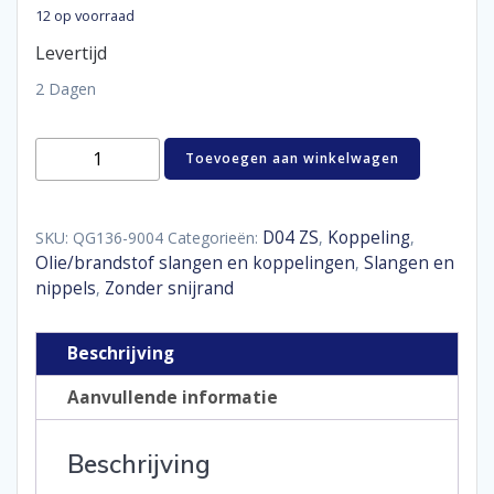
12 op voorraad
Levertijd
2 Dagen
Hose
Toevoegen aan winkelwagen
end
lightweight
90°
D04
D04 ZS
Koppeling
SKU:
QG136-9004
Categorieën:
,
,
aantal
Olie/brandstof slangen en koppelingen
Slangen en
,
nippels
Zonder snijrand
,
Beschrijving
Aanvullende informatie
Beschrijving