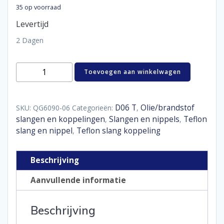
35 op voorraad
Levertijd
2 Dagen
Hose
Toevoegen aan winkelwagen
end
PTFE
90°
D06
D06 T
Olie/brandstof
SKU:
QG6090-06
Categorieën:
,
aantal
slangen en koppelingen
Slangen en nippels
Teflon
,
,
slang en nippel
Teflon slang koppeling
,
Beschrijving
Aanvullende informatie
Beschrijving