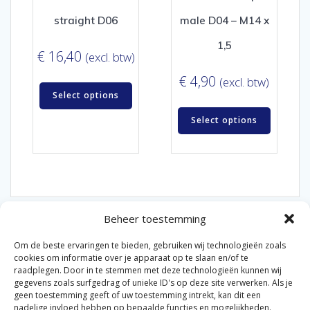
straight D06
male D04 – M14 x
1,5
€
16,40
(excl. btw)
€
4,90
(excl. btw)
Select options
Select options
Beheer toestemming
Om de beste ervaringen te bieden, gebruiken wij technologieën zoals
cookies om informatie over je apparaat op te slaan en/of te
raadplegen. Door in te stemmen met deze technologieën kunnen wij
gegevens zoals surfgedrag of unieke ID's op deze site verwerken. Als je
© 2026 Van der Bel Las en Radiateurenbedrijf.
geen toestemming geeft of uw toestemming intrekt, kan dit een
nadelige invloed hebben op bepaalde functies en mogelijkheden.