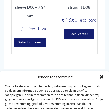
sleeve D06 – 7,94
straight D08
mm
€
18,60
(excl. btw)
€
2,10
(excl. btw)
Lees verder
Select options
Beheer toestemming
Om de beste ervaringen te bieden, gebruiken wij technologieën zoals
cookies om informatie over je apparaat op te slaan en/of te
raadplegen. Door in te stemmen met deze technologieën kunnen wij
gegevens zoals surfgedrag of unieke ID's op deze site verwerken. Als je
© 2026 Van der Bel Las en Radiateurenbedrijf.
geen toestemming geeft of uw toestemming intrekt, kan dit een
nadelige invloed hebben op bepaalde functies en mogelijkheden.