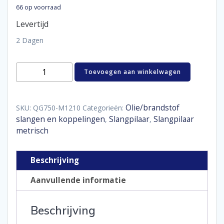
66 op voorraad
Levertijd
2 Dagen
Hose
Toevoegen aan winkelwagen
pillar
M12
x
1,5
Olie/brandstof
SKU:
QG750-M1210
Categorieën:
-
slangen en koppelingen
Slangpilaar
Slangpilaar
,
,
10
metrisch
mm
aantal
Beschrijving
Aanvullende informatie
Beschrijving