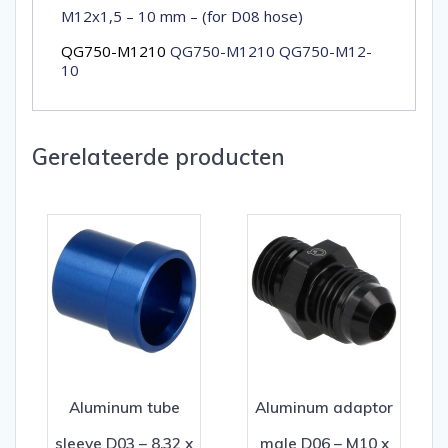
M12x1,5 – 10 mm – (for D08 hose)
QG750-M1210
QG750-M1210 QG750-M12-
10
Gerelateerde producten
Aluminum tube
Aluminum adaptor
sleeve D03 – 8,32 x
male D06 – M10 x