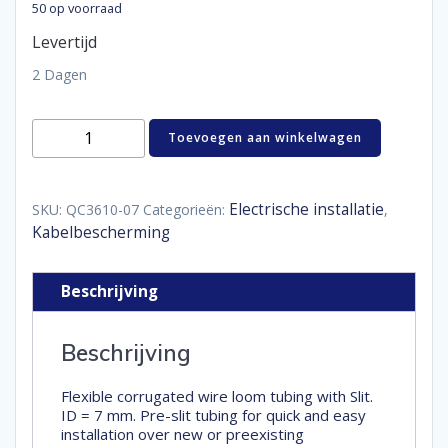
50 op voorraad
Levertijd
2 Dagen
kabelbescherming
Toevoegen aan winkelwagen
ribbelslang
diameter
7
mm
Electrische installatie
SKU:
QC3610-07
Categorieën:
,
lengte
Kabelbescherming
10
m
aantal
Beschrijving
Beschrijving
Flexible corrugated wire loom tubing with Slit.
ID = 7 mm. Pre-slit tubing for quick and easy
installation over new or preexisting