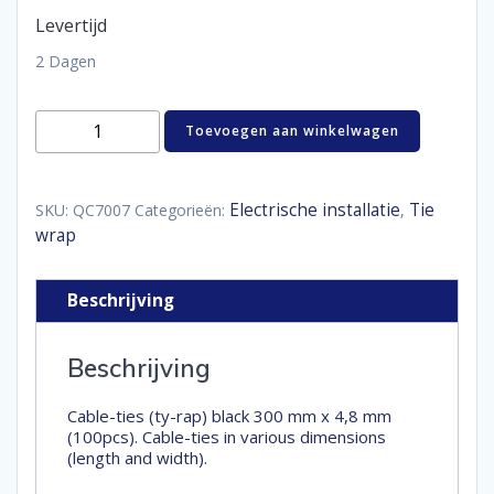
Levertijd
2 Dagen
kabelbinder
Toevoegen aan winkelwagen
Tie
wrap
300
x
Electrische installatie
Tie
SKU:
QC7007
Categorieën:
,
4,8
wrap
mm
Zwart
aantal
Beschrijving
Beschrijving
Cable-ties (ty-rap) black 300 mm x 4,8 mm
(100pcs). Cable-ties in various dimensions
(length and width).