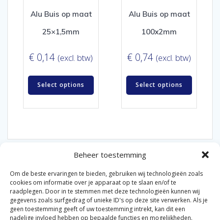
Alu Buis op maat
Alu Buis op maat
25×1,5mm
100x2mm
€
0,14
€
0,74
(excl. btw)
(excl. btw)
Select options
Select options
Beheer toestemming
Om de beste ervaringen te bieden, gebruiken wij technologieën zoals
cookies om informatie over je apparaat op te slaan en/of te
raadplegen. Door in te stemmen met deze technologieën kunnen wij
gegevens zoals surfgedrag of unieke ID's op deze site verwerken. Als je
© 2026 Van der Bel Las en Radiateurenbedrijf.
geen toestemming geeft of uw toestemming intrekt, kan dit een
nadelige invloed hebben op bepaalde functies en mogelijkheden.