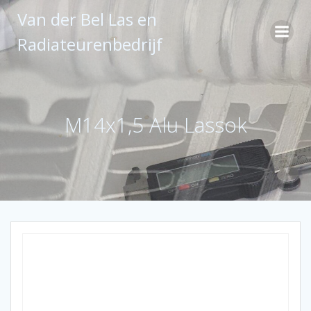
Ga
Van der Bel Las en
naar
de
Radiateurenbedrijf
inhoud
M14x1,5 Alu Lassok