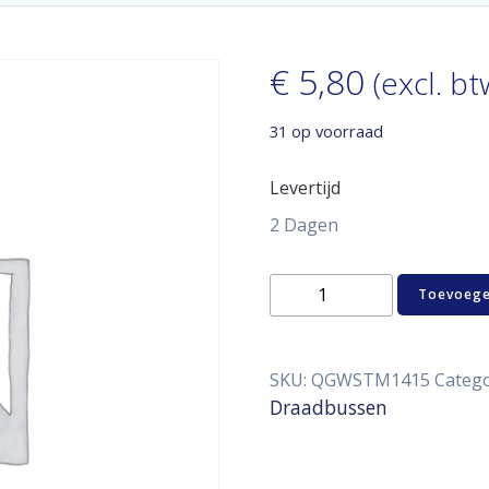
€
5,80
(excl. bt
31 op voorraad
Levertijd
2 Dagen
M14x1,5
Toevoege
Staal
Lassok
aantal
SKU:
QGWSTM1415
Catego
Draadbussen