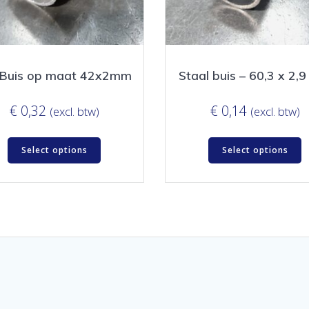
 Buis op maat 42x2mm
Staal buis – 60,3 x 2,
€
0,32
€
0,14
(excl. btw)
(excl. btw)
Select options
Select options