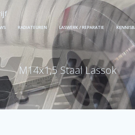
ijf
UWS
RADIATEUREN
LASWERK / REPARATIE
KENNIS
M14x1,5 Staal Lassok