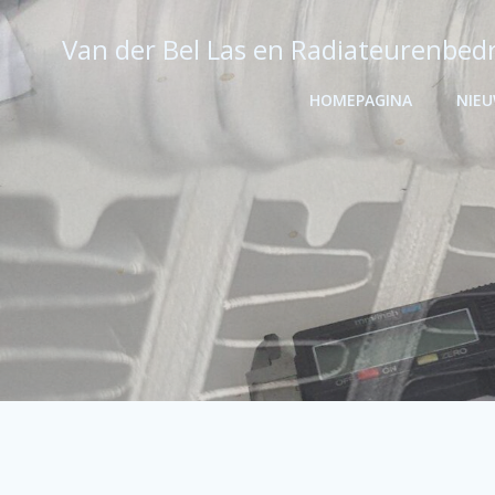
Ga
naar
Van der Bel Las en Radiateurenbedr
de
inhoud
HOMEPAGINA
NIE