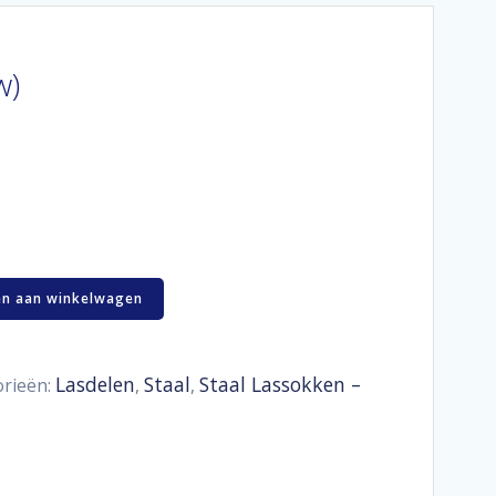
w)
n aan winkelwagen
Lasdelen
Staal
Staal Lassokken –
rieën:
,
,