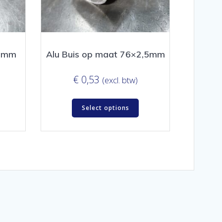
9 mm
Alu Buis op maat 76×2,5mm
€
0,53
(excl. btw)
Select options