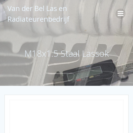
Ga
Van der Bel Las en
naar
de
Radiateurenbedrijf
inhoud
M18x1.5 Staal Lassok