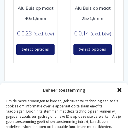
Alu Buis op maat
Alu Buis op maat
40×1,5mm
25×1,5mm
€
0,23
€
0,14
(excl. btw)
(excl. btw)
Select options
Select options
Beheer toestemming
Om de beste ervaringen te bieden, gebruiken wij technologieën zoals
cookies om informatie over je apparaat op te slaan en/of te
raadplegen. Door in te stemmen met deze technologieën kunnen wij
gegevens zoals surfgedrag of unieke ID's op deze site verwerken. Als je
© 2026 Van der Bel Las en Radiateurenbedrijf.
geen toestemming geeft of uw toestemming intrekt, kan dit een
nadelige invloed hebben op bepaalde functies en mogelijkheden.