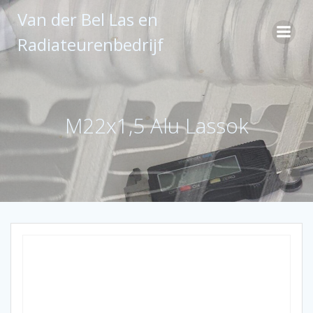
Ga
Van der Bel Las en
naar
de
Radiateurenbedrijf
inhoud
M22x1,5 Alu Lassok