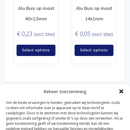
Alu Buis op maat
Alu Buis op maat
40×1,5mm
14x1mm
€
0,23
€
0,05
(excl. btw)
(excl. btw)
Select options
Select options
Beheer toestemming
Om de beste ervaringen te bieden, gebruiken wij technologieën zoals
cookies om informatie over je apparaat op te slaan en/of te
raadplegen. Door in te stemmen met deze technologieën kunnen wij
gegevens zoals surfgedrag of unieke ID's op deze site verwerken. Als je
© 2026 Van der Bel Las en Radiateurenbedrijf.
geen toestemming geeft of uw toestemming intrekt, kan dit een
nadelige invloed hebben op bepaalde functies en mogelijkheden.