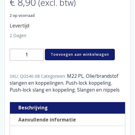
€
8,90
(excl. btw)
2 op voorraad
Levertijd
2 Dagen
Oil
Toevoegen aan winkelwagen
cooler
adaptor
push-
on
M22 PL
Olie/brandstof
SKU:
QG540-08
Categorieën:
,
straight
slangen en koppelingen
Push-lock koppeling
,
,
M22
Push-lock slang en koppeling
Slangen en nippels
,
-
D08
aantal
Beschrijving
Aanvullende informatie