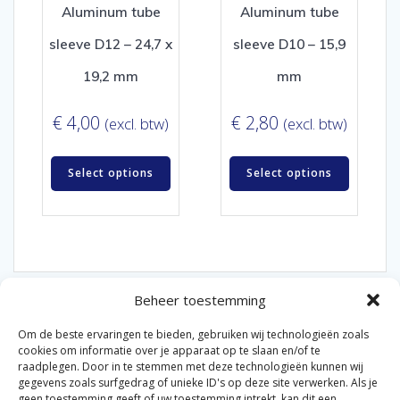
Aluminum tube
Aluminum tube
sleeve D12 – 24,7 x
sleeve D10 – 15,9
19,2 mm
mm
€
4,00
€
2,80
(excl. btw)
(excl. btw)
Select options
Select options
Beheer toestemming
Om de beste ervaringen te bieden, gebruiken wij technologieën zoals
cookies om informatie over je apparaat op te slaan en/of te
raadplegen. Door in te stemmen met deze technologieën kunnen wij
gegevens zoals surfgedrag of unieke ID's op deze site verwerken. Als je
© 2026 Van der Bel Las en Radiateurenbedrijf.
geen toestemming geeft of uw toestemming intrekt, kan dit een