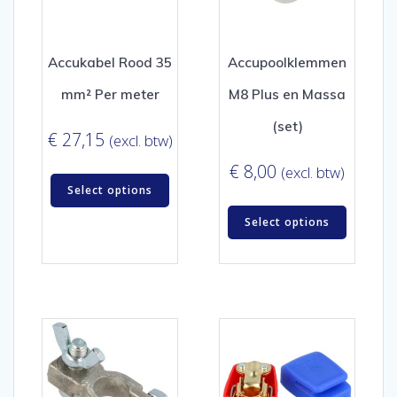
Accukabel Rood 35
Accupoolklemmen
mm² Per meter
M8 Plus en Massa
(set)
€
27,15
(excl. btw)
€
8,00
(excl. btw)
Select options
Select options