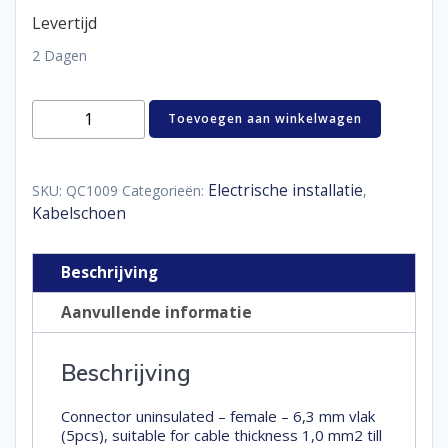
Levertijd
2 Dagen
Ongeisoleerd
Toevoegen aan winkelwagen
vlakstekker
6,3X0,8
/
1,0-
Electrische installatie
SKU:
QC1009
Categorieën:
,
2,5
Kabelschoen
Female
aantal
Beschrijving
Aanvullende informatie
Beschrijving
Connector uninsulated – female – 6,3 mm vlak
(5pcs), suitable for cable thickness 1,0 mm2 till