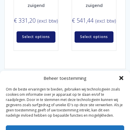
zuigend
zuigend
€
331,20
€
541,44
(excl. btw)
(excl. btw)
Select options
Select options
Beheer toestemming
Om de beste ervaringen te bieden, gebruiken wij technologieën zoals
cookies om informatie over je apparaat op te slaan en/of te
raadplegen. Door in te stemmen met deze technologieën kunnen wij
gegevens zoals surfgedrag of unieke ID's op deze site verwerken. Als je
© 2026 Van der Bel Las en Radiateurenbedrijf.
geen toestemming geeft of uw toestemming intrekt, kan dit een
nadelige invloed hebben op bepaalde functies en mogelijkheden.
Privacyverklaring
Cookiebeleid
Retourbeleid
|
|
|