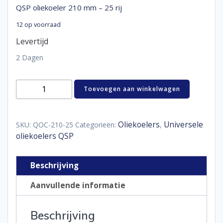
QSP oliekoeler 210 mm – 25 rij
12 op voorraad
Levertijd
2 Dagen
QSP
Toevoegen aan winkelwagen
oliekoeler
210
mm
-
Oliekoelers
Universele
SKU:
QOC-210-25
Categorieën:
,
25
oliekoelers QSP
rij
aantal
Beschrijving
Aanvullende informatie
Beschrijving