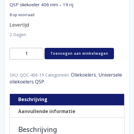
QSP oliekoeler 406 mm – 19 rij
8 op voorraad
Levertijd
2 Dagen
QSP
Toevoegen aan winkelwagen
oliekoeler
406
mm
-
Oliekoelers
Universele
SKU:
QOC-406-19
Categorieën:
,
19
oliekoelers QSP
rij
aantal
Beschrijving
Aanvullende informatie
Beschrijving