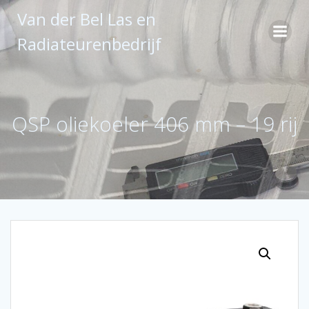
Ga
Van der Bel Las en
naar
de
Radiateurenbedrijf
inhoud
QSP oliekoeler 406 mm – 19 rij