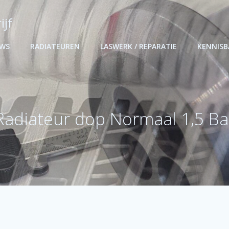
ijf
UWS
RADIATEUREN
LASWERK / REPARATIE
KENNIS
Radiateur dop Normaal 1,5 Ba