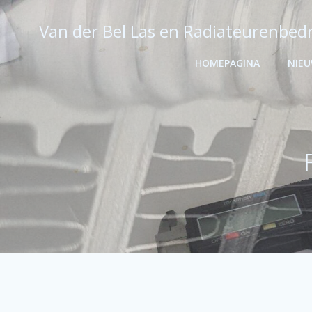
Ga
naar
Van der Bel Las en Radiateurenbedr
de
inhoud
HOMEPAGINA
NIE