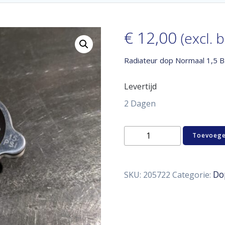
€
12,00
(excl. 
Radiateur dop Normaal 1,5 B
Levertijd
2 Dagen
Radiateur
Toevoege
dop
Normaal
1,5
Bar
Do
SKU:
205722
Categorie:
aantal